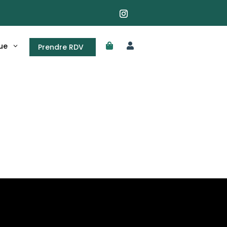
ue


Prendre RDV