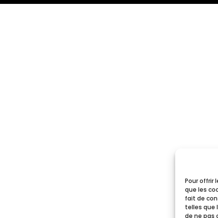
Pour offrir
que les co
fait de co
telles que 
de ne pas 